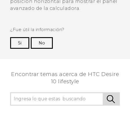
posición horizontal para mostrar el panel
avanzado de la calculadora.
¿Fue útil la información?
Si
No
¡Gracias! Tus comentarios ayudan a otras
personas a ver la información más útil.
Encontrar temas acerca de HTC Desire
10 lifestyle