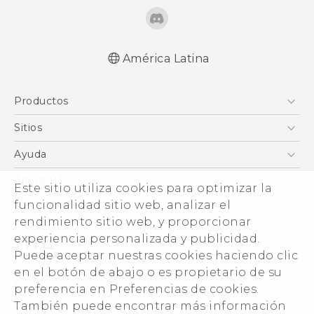
América Latina
Español - Manual de inicio rápido
Productos
Español - Manual de usuario
Español - Guía de información legal y
5G
Sitios
seguridad
Smartphones
HTC Desarrollo
Ayuda
English - Quick start guide
EXODUS
English - User manual
HTC Investigacion
Centro de asistencia
About HTC
Este sitio utiliza cookies para optimizar la
VIVE
English - Safety and regulatory guide
VIVE
funcionalidad sitio web, analizar el
ESG
VIVEPORT
rendimiento sitio web, y proporcionar
Seguridad del producto
experiencia personalizada y publicidad.
Inversores (Inglés)
Puede aceptar nuestras cookies haciendo clic
Normas de confidencialidad
en el botón de abajo o es propietario de su
© 2011-2026 HTC Corporation
preferencia en Preferencias de cookies.
Código de conducta
También puede encontrar más información
Legal terms
Trabaja con nosotros