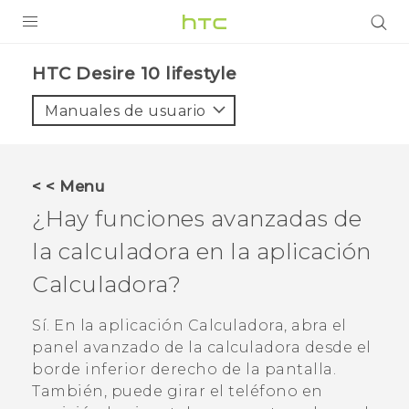
PRODUCTOS
HTC Desire 10 lifestyle‎
VIVE
Manuales de usuario
G REIGNS
SMARTPHONES
< < Menu
ACCESORIO
¿Hay funciones avanzadas de
VIVERSE
la calculadora en la aplicación
Calculadora
?
AYUDA
HTC Devices & Accessories
Sí. En la aplicación
Calculadora
, abra el
panel avanzado de la calculadora desde el
Video Tutorials
borde inferior derecho de la pantalla.
También, puede girar el teléfono en