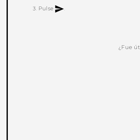
Pulse
.
¿Fue út
¡Gracias! Tus comentarios ayudan a ot