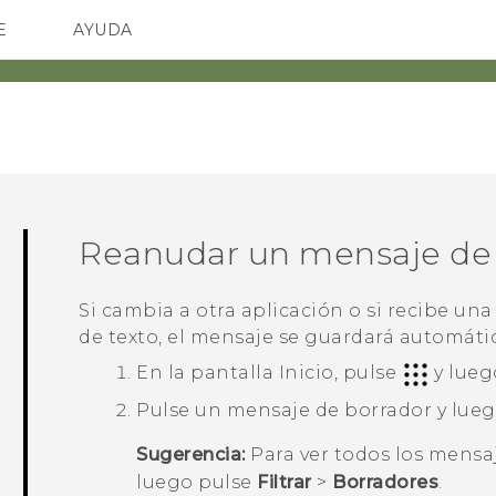
E
AYUDA
TC Devices & Accessories
SMARTPHONES
ACCESORIO
Video Tutorials
Reanudar un mensaje de
Si cambia a otra aplicación o si recibe u
de texto, el mensaje se guardará automát
En la pantalla
Inicio
, pulse
y lueg
Pulse un mensaje de borrador y lueg
Sugerencia:
Para ver todos los mensa
luego pulse
Filtrar
>
Borradores
.