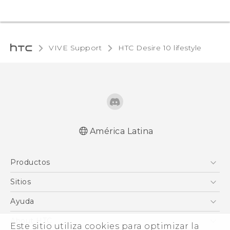
VIVE Support
HTC Desire 10 lifestyle‎
América Latina
Español - Manual de inicio rápido
Productos
Español - Manual de usuario
Español - Guía de información legal y
5G
Sitios
seguridad
Smartphones
HTC Desarrollo
Ayuda
English - Quick start guide
EXODUS
English - User manual
HTC Investigacion
Centro de asistencia
About HTC
Este sitio utiliza cookies para optimizar la
VIVE
English - Safety and regulatory guide