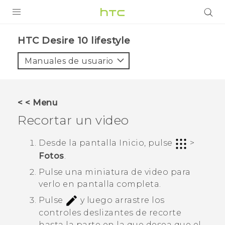
PRODUCTOS
HTC Desire 10 lifestyle‎
VIVE
Manuales de usuario
G REIGNS
SMARTPHONES
< < Menu
ACCESORIO
Recortar un video
VIVERSE
Desde la pantalla Inicio, pulse
>
Fotos
.
AYUDA
Pulse una miniatura de video para
HTC Devices & Accessories
verlo en pantalla completa.
Video Tutorials
Pulse
y luego arrastre los
controles deslizantes de recorte
hasta la parte en la que desea que el