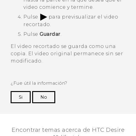
video comience y termine.
Pulse
para previsualizar el video
recortado.
Pulse
Guardar
.
El video recortado se guarda como una
copia. El video original permanece sin ser
modificado.
¿Fue útil la información?
Si
No
¡Gracias! Tus comentarios ayudan a otras
personas a ver la información más útil.
Encontrar temas acerca de HTC Desire