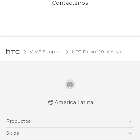
Contáctenos
VIVE Support
HTC Desire 10 lifestyle‎
América Latina
Español - Manual de inicio rápido
Productos
Español - Manual de usuario
Español - Guía de información legal y
5G
Sitios
seguridad