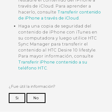
restaure el contenido del
iPhone
a
través de
iCloud
. Para aprender a
hacerlo, consulte
Transferir contenido
de iPhone a través de iCloud
.
Haga una copia de seguridad del
contenido de
iPhone
con
iTunes
en
su computadora y luego utilice
HTC
Sync Manager
para transferir el
contenido al
HTC Desire 10 lifestyle
.
Para mayor información, consulte
Transferir iPhone contenido a su
teléfono HTC
.
¿Fue útil la información?
Si
No
¡Gracias! Tus comentarios ayudan a otras
personas a ver la información más útil.