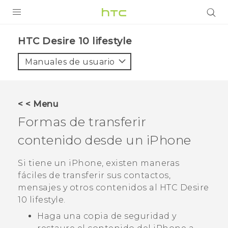
PRODUCTOS
HTC Desire 10 lifestyle‎
VIVE
Manuales de usuario
G REIGNS
SMARTPHONES
< < Menu
ACCESORIO
Formas de transferir
VIVERSE
contenido desde un
iPhone
AYUDA
Si tiene un
iPhone
, existen maneras
fáciles de transferir sus contactos,
HTC Devices & Accessories
mensajes y otros contenidos al
HTC Desire
Video Tutorials
10 lifestyle
.
Haga una copia de seguridad y