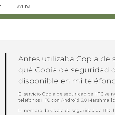
E
AYUDA
TC Devices & Accessories
SMARTPHONES
ACCESORIO
Video Tutorials
Antes utilizaba
Copia de 
qué
Copia de seguridad 
disponible en mi teléfon
El servicio
Copia de seguridad de HTC
ya n
teléfonos HTC con
Android
6.0 Marshmallo
El nombre de
Copia de seguridad de HTC
h