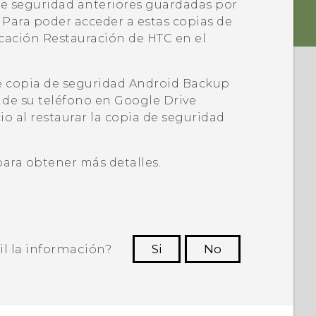
 de seguridad anteriores guardadas por
 Para poder acceder a estas copias de
icación
Restauración de HTC
en el
 de copia de seguridad
Android
Backup
 de su teléfono en
Google Drive
o al restaurar la copia de seguridad
 para obtener más detalles.
il la información?
Si
No
ras personas a ver la información más
útil.