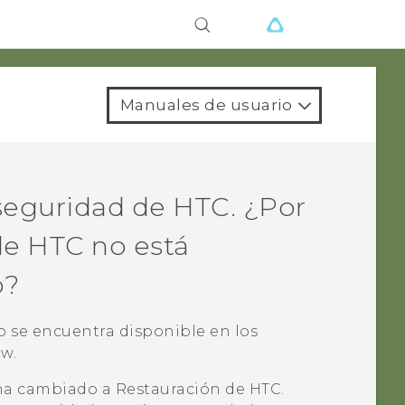
Manuales de usuario
seguridad de HTC
. ¿Por
de HTC
no está
o?
o se encuentra disponible en los
w.
a cambiado a
Restauración de HTC
.