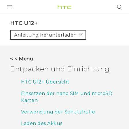
PRODUKTE
HTC U12+‎
VIVE
Anleitung herunterladen
G REIGNS
SMARTPHONES
< < Menu
ZUBEHÖR
Entpacken und Einrichtung
VIVERSE
HTC U12+‍ Übersicht
UNTERSTÜTZUNG
Einsetzen der nano SIM und microSD
Karten
HTC-Geräte und Zubehör
Anmelden
Verwendung der Schutzhülle
Laden des Akkus