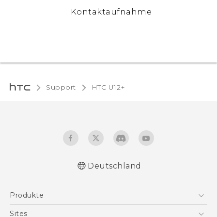
Kontaktaufnahme
Support
HTC U12+‎
Deutschland
Deutsch - Benutzerhandbuch
Produkte
English - User manual
Smartphones
Sites