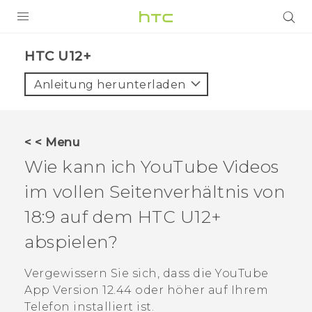
PRODUKTE
HTC U12+‎
VIVE
Anleitung herunterladen
G REIGNS
SMARTPHONES
< < Menu
ZUBEHÖR
Wie kann ich
YouTube
Videos
VIVERSE
im vollen Seitenverhältnis von
18:9 auf dem
HTC U12+‍
UNTERSTÜTZUNG
abspielen?
HTC-Geräte und Zubehör
Anmelden
Vergewissern Sie sich, dass die
YouTube
App Version 12.44 oder höher auf Ihrem
Telefon installiert ist.