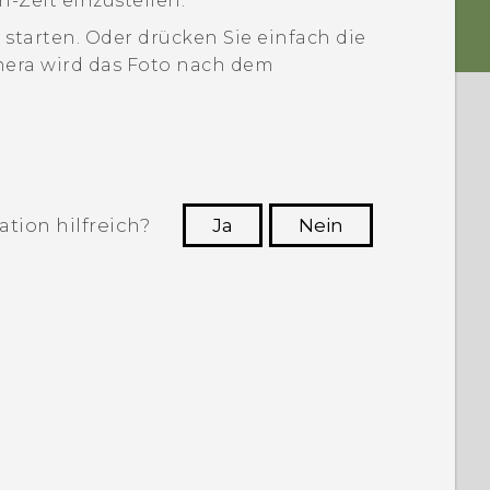
-Zeit einzustellen.
 starten.
Oder drücken Sie einfach die
mera wird das Foto nach dem
tion hilfreich?
Ja
Nein
n, die hilfreichsten Informationen zu
finden.