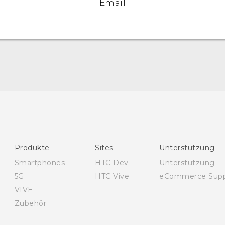
Email
Deutsch - Benutzerhandbuch
English - User manual
Produkte
Sites
Unterstützung
Smartphones
HTC Dev
Unterstützung
5G
HTC Vive
eCommerce Supp
VIVE
Zubehör