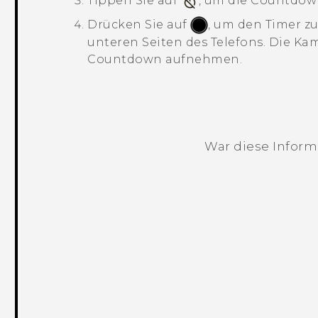
Tippen Sie auf
, um die Countdown
Drücken Sie auf
, um den Timer zu
unteren Seiten des Telefons. Die Ka
Countdown aufnehmen.
War diese Informa
Vielen Dank! Ihr Feedback hilft andere