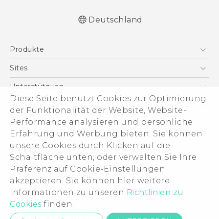
Deutschland
Deutsch - Benutzerhandbuch
Produkte
English - User manual
Smartphones
Sites
5G
HTC Dev
Unterstützung
VIVE
Diese Seite benutzt Cookies zur Optimierung
HTC Vive
Unterstützung
Über HTC
der Funktionalität der Website, Website-
Zubehör
eCommerce Support
Performance analysieren und persönliche
ESG
Erfahrung und Werbung bieten. Sie können
Impressum
unsere Cookies durch Klicken auf die
Investor
Schaltfläche unten, oder verwalten Sie Ihre
Cookie Preferences
Präferenz auf Cookie-Einstellungen
© 2011-2026 HTC Corporation
akzeptieren. Sie können hier weitere
Offene Stellen
Informationen zu unseren
Richtlinien zu
Legal Terms
Security and Privacy Whitepaper
Cookies
finden.
Datenschutzkontakt:
Global-Privacy@htc.com