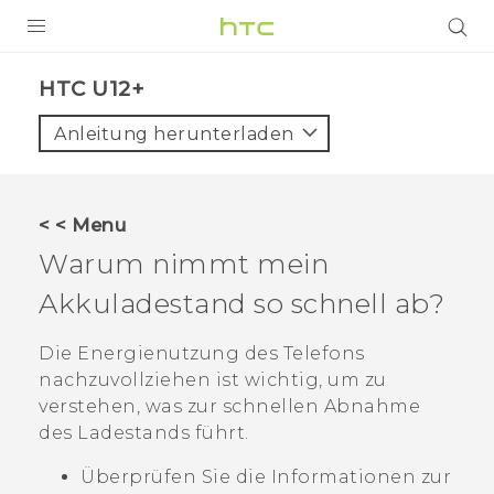
PRODUKTE
HTC U12+‎
VIVE
Anleitung herunterladen
G REIGNS
SMARTPHONES
< < Menu
ZUBEHÖR
Warum nimmt mein
VIVERSE
Akkuladestand so schnell ab?
UNTERSTÜTZUNG
Die Energienutzung des Telefons
nachzuvollziehen ist wichtig, um zu
HTC-Geräte und Zubehör
Anmelden
verstehen, was zur schnellen Abnahme
des Ladestands führt.
Überprüfen Sie die Informationen zur