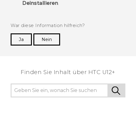
Deinstallieren
.
War diese Information hilfreich?
Ja
Nein
Vielen Dank! Ihr Feedback hilft anderen, die
hilfreichsten Informationen zu finden.
Finden Sie Inhalt über‎ HTC U12+