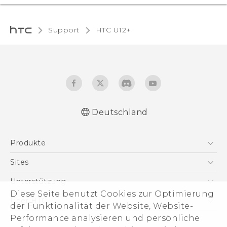
Support
HTC U12+‎
Deutschland
Deutsch - Benutzerhandbuch
Produkte
English - User manual
Smartphones
Sites
5G
HTC Dev
Unterstützung
VIVE
Diese Seite benutzt Cookies zur Optimierung
HTC Vive
Unterstützung
Über HTC
der Funktionalität der Website, Website-
Zubehör
eCommerce Support
Performance analysieren und persönliche
ESG