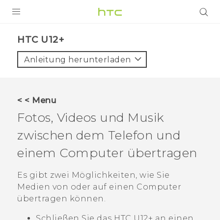
PRODUKTE
HTC U12+‎
VIVE
Anleitung herunterladen
G REIGNS
SMARTPHONES
< < Menu
ZUBEHÖR
Fotos, Videos und Musik
VIVERSE
zwischen dem Telefon und
einem Computer übertragen
UNTERSTÜTZUNG
HTC-Geräte und Zubehör
Es gibt zwei Möglichkeiten, wie Sie
Anmelden
Medien von oder auf einen Computer
übertragen können.
Schließen Sie das
HTC U12+‍
an einen