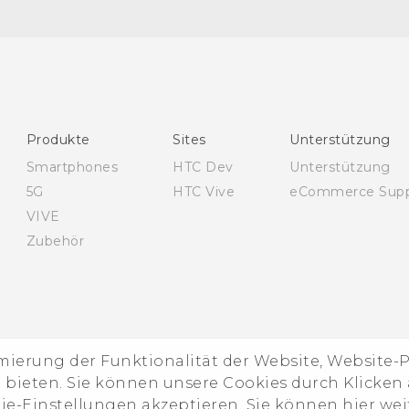
Deutsch - Benutzerhandbuch
English - User manual
Produkte
Sites
Unterstützung
Smartphones
HTC Dev
Unterstützung
5G
HTC Vive
eCommerce Supp
VIVE
Zubehör
imierung der Funktionalität der Website, Website
ieten. Sie können unsere Cookies durch Klicken a
kie-Einstellungen akzeptieren. Sie können hier we