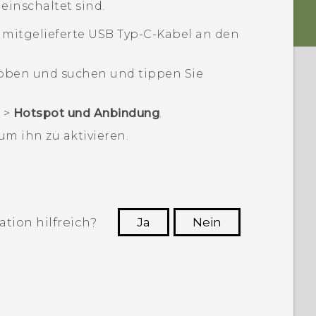
 einschaltet sind.
 mitgelieferte
USB Typ-C
-Kabel an den
oben und suchen und tippen Sie
t
>
Hotspot und Anbindung
.
um ihn zu aktivieren.
tion hilfreich?
Ja
Nein
n, die hilfreichsten Informationen zu
finden.