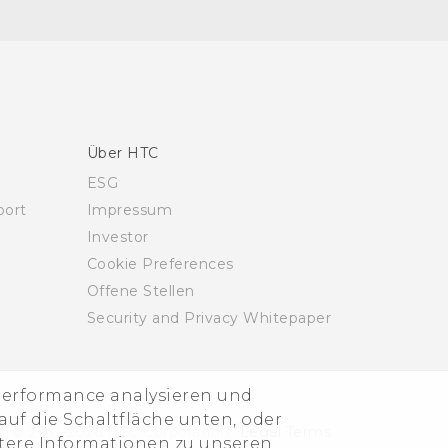
Über HTC
ESG
ort
Impressum
Investor
Cookie Preferences
Offene Stellen
Security and Privacy Whitepaper
-Performance analysieren und
uf die Schaltfläche unten, oder
© 2011-2026 HTC Corporation
Legal Terms
itere Informationen zu unseren