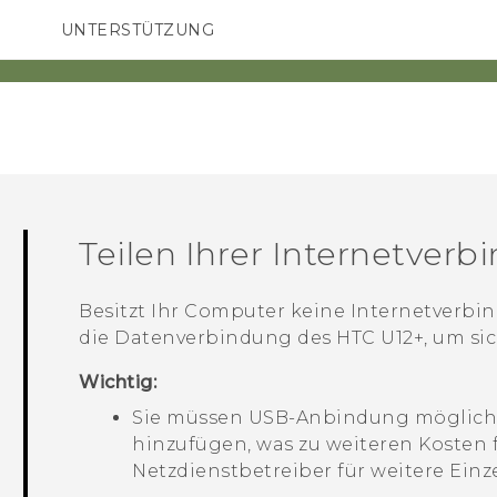
UNTERSTÜTZUNG
HTC-Geräte und Zubehör
SMARTPHONES
ZUBEHÖR
Teilen Ihrer Internetver
Besitzt Ihr Computer keine Internetverb
die Datenverbindung des
HTC U12+‍
, um si
Wichtig:
Sie müssen USB-Anbindung mögliche
hinzufügen, was zu weiteren Kosten 
Netzdienstbetreiber für weitere Einz