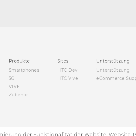
Deutsch - Benutzerhandbuch
English - User manual
Produkte
Sites
Unterstützung
Smartphones
HTC Dev
Unterstützung
5G
HTC Vive
eCommerce Supp
VIVE
Zubehör
imierung der Funktionalität der Website, Website