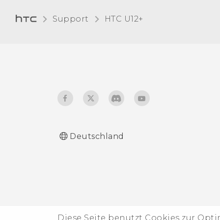
Computer kopieren
Vibration
Support
HTC U12+‎
Entnehmen der
Ändern der
Speicherkarte
Anzeigesprache
Handschuhmodus
Reisemodus
Deutschland
Diese Seite benutzt Cookies zur Opt