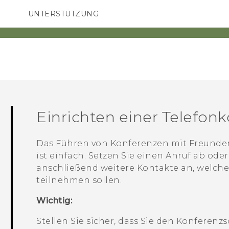
UNTERSTÜTZUNG
HTC-Geräte und Zubehör
SMARTPHONES
ZUBEHÖR
Einrichten einer Telefon
Das Führen von Konferenzen mit Freunden
ist einfach. Setzen Sie einen Anruf ab od
anschließend weitere Kontakte an, welch
teilnehmen sollen.
Wichtig:
Stellen Sie sicher, dass Sie den Konferenz