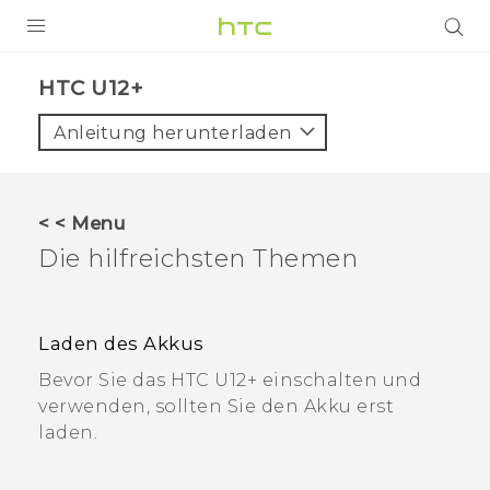
PRODUKTE
HTC U12+
VIVE
Anleitung herunterladen
G REIGNS
SMARTPHONES
< < Menu
ZUBEHÖR
Die hilfreichsten Themen
VIVERSE
UNTERSTÜTZUNG
Laden des Akkus
Bevor Sie das HTC U12+‍ einschalten und
HTC-Geräte und Zubehör
Anmelden
verwenden, sollten Sie den Akku erst
laden.