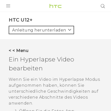
PRODUKTE
HTC U12+‎
VIVE
Anleitung herunterladen
G REIGNS
SMARTPHONES
< < Menu
ZUBEHÖR
Ein
Hyperlapse
Video
VIVERSE
bearbeiten
UNTERSTÜTZUNG
Wenn Sie ein Video im
Hyperlapse
Modus
aufgenommen haben, können Sie
HTC-Geräte und Zubehör
Anmelden
unterschiedliche Geschwindigkeiten auf
verschiedene Abschnitte des Videos
anwenden.