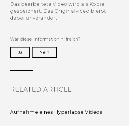
Das bearbeitete Video wird als Kopie
gespeichert. Das Originalvideo bleibt
dabei unverändert.
War diese Information hilfreich?
Ja
Nein
Vielen Dank! Ihr Feedback hilft anderen, die
hilfreichsten Informationen zu finden.
RELATED ARTICLE
Aufnahme eines Hyperlapse Videos