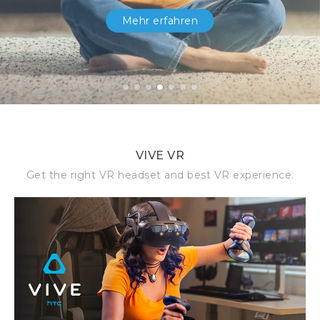
Mehr erfahren
1
2
3
4
5
6
7
VIVE VR
Get the right VR headset and best VR experience.