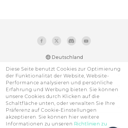
Deutschland
Diese Seite benutzt Cookies zur Optimierung
Produkte
der Funktionalität der Website, Website-
Performance analysieren und persönliche
Smartphones
Sites
Erfahrung und Werbung bieten. Sie können
5G
HTC Dev
unsere Cookies durch Klicken auf die
Unterstützung
VIVE
Schaltfläche unten, oder verwalten Sie Ihre
HTC Vive
Unterstützung
Über HTC
Präferenz auf Cookie-Einstellungen
Zubehör
eCommerce Support
akzeptieren. Sie können hier weitere
ESG
Informationen zu unseren
Richtlinien zu
Impressum