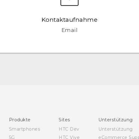
Kontaktaufnahme
Email
Deutsch - Benutzerhandbuch
English - User manual
Produkte
Sites
Unterstützung
Smartphones
HTC Dev
Unterstützung
5G
HTC Vive
eCommerce Supp