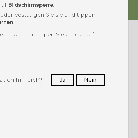
 auf
Bildschirmsperre
.
 oder bestätigen Sie sie und tippen
ernen
.
ren möchten, tippen Sie erneut auf
tion hilfreich?
Ja
Nein
n, die hilfreichsten Informationen zu
finden.