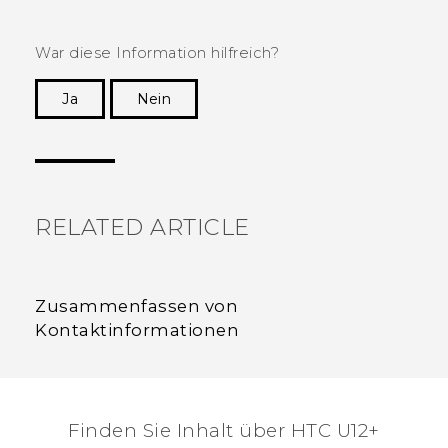
War diese Information hilfreich?
Ja
Nein
Vielen Dank! Ihr Feedback hilft anderen, die
hilfreichsten Informationen zu finden.
RELATED ARTICLE
Zusammenfassen von
Kontaktinformationen
Finden Sie Inhalt über‎ HTC U12+