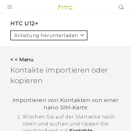
PRODUKTE
HTC U12+‎
VIVE
Anleitung herunterladen
G REIGNS
SMARTPHONES
< < Menu
ZUBEHÖR
Kontakte importieren oder
VIVERSE
kopieren
UNTERSTÜTZUNG
Importieren von Kontakten von einer
HTC-Geräte und Zubehör
Anmelden
nano SIM
-Karte
Wischen Sie auf der
Startseite
nach
oben und suchen und tippen Sie
anschließend auf
Kontakte
.