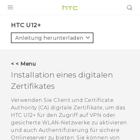
PRODUKTE
HTC U12+‎
VIVE
Anleitung herunterladen
G REIGNS
SMARTPHONES
< < Menu
ZUBEHÖR
Installation eines digitalen
VIVERSE
Zertifikates
UNTERSTÜTZUNG
Verwenden Sie Client und Certificate
Authority (CA) digitale Zertifikate, um das
HTC-Geräte und Zubehör
Anmelden
HTC U12+‍
für den Zugriff auf VPN oder
gesicherte
WLAN
-Netzwerke zu aktivieren
und auch Authentifizierung für sichere
Onlineserver zu bieten. Sie können von