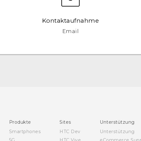
Kontaktaufnahme
Email
Deutsch - Benutzerhandbuch
English - User manual
Produkte
Sites
Unterstützung
Smartphones
HTC Dev
Unterstützung
5G
HTC Vive
eCommerce Supp