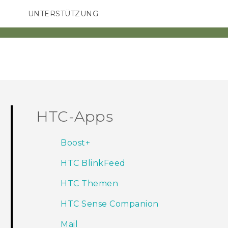
UNTERSTÜTZUNG
HTC-Geräte und Zubehör
SMARTPHONES
ZUBEHÖR
HTC-Apps
Boost+
HTC BlinkFeed
HTC Themen
HTC Sense Companion
Mail