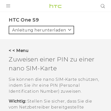
PRODUKTE
HTC One S9‎
VIVE
Anleitung herunterladen
G REIGNS
SMARTPHONES
< < Menu
ZUBEHÖR
Zuweisen einer PIN zu einer
VIVERSE
nano SIM
-Karte
UNTERSTÜTZUNG
Sie können die
nano SIM
-Karte schützen,
indem Sie ihr eine PIN (Personal
HTC-Geräte und Zubehör
Anmelden
Identification Number) zuweisen.
Wichtig:
Stellen Sie sicher, dass Sie die
vom Netzbetreiber bereitgestellte