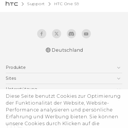
Support
HTC One S9‎
Deutschland
Deutsch - Schnellstart
Produkte
Deutsch - Benutzerhandbuch
English - Quick start guide
Smartphones
Sites
English - User manual
5G
HTC Dev
Unterstützung
VIVE
Diese Seite benutzt Cookies zur Optimierung
HTC Vive
Unterstützung
Über HTC
der Funktionalität der Website, Website-
Zubehör
eCommerce Support
Performance analysieren und persönliche
ESG
Erfahrung und Werbung bieten. Sie können
Impressum
unsere Cookies durch Klicken auf die
Investor