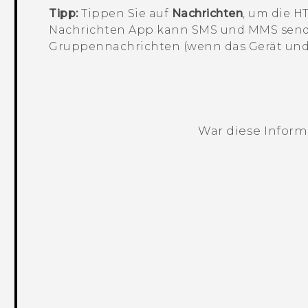
Tipp:
Tippen Sie auf
Nachrichten
, um die H
Nachrichten
App kann SMS und MMS send
Gruppennachrichten (wenn das Gerät und I
War diese Informa
Vielen Dank! Ihr Feedback hilft andere