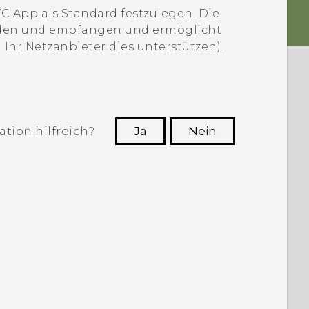
TC App als Standard festzulegen. Die
en und empfangen und ermöglicht
hr Netzanbieter dies unterstützen).
tion hilfreich?
Ja
Nein
n, die hilfreichsten Informationen zu
finden.