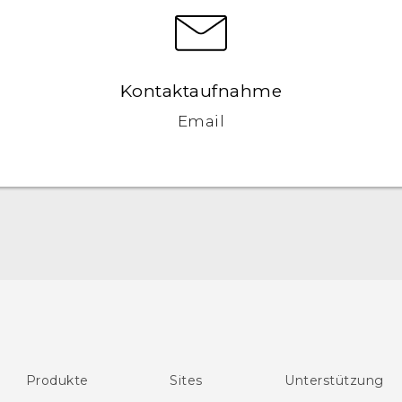
Kontaktaufnahme
Email
Deutsch - Schnellstart
Deutsch - Benutzerhandbuch
English - Quick start guide
English - User manual
Produkte
Sites
Unterstützung