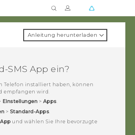
Anleitung herunterladen
ard-SMS App ein?
 Telefon installiert haben, können
nd empfangen wird.
>
Einstellungen
>
Apps
.
en
>
Standard-Apps
.
-App
und wählen Sie Ihre bevorzugte