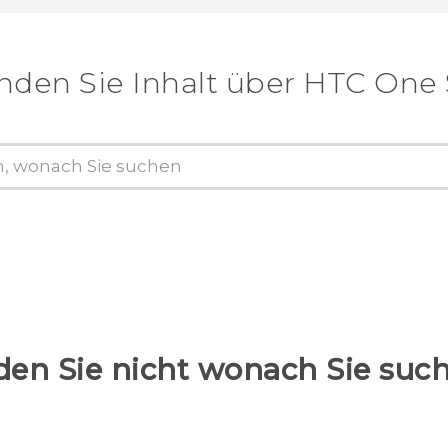
nden Sie Inhalt über‎ HTC One
keit
gen
den Sie nicht wonach Sie suc