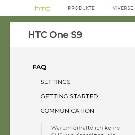
PRODUKTE
VIVERSE
VIVE
G REIGNS
HTC One S9‎
FAQ
SETTINGS
GETTING STARTED
Wenn ich die
Displaysperre deaktiviere,
COMMUNICATION
Muss eine SIM-Karte für
wird die Meldung
die Nutzung von HTC
"Geräteschutzfunktionen
Warum erhalte ich keine
Übertragung eingesetzt
werden nicht mehr länger