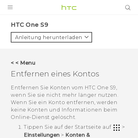
PRODUKTE
HTC One S9‎
VIVE
Anleitung herunterladen
G REIGNS
SMARTPHONES
< < Menu
ZUBEHÖR
Entfernen eines Kontos
VIVERSE
Entfernen Sie Konten vom
HTC One S9‍
,
wenn Sie sie nicht mehr länger nutzen.
UNTERSTÜTZUNG
Wenn Sie ein Konto entfernen, werden
HTC-Geräte und Zubehör
keine Konten und Informationen beim
Anmelden
Online-Dienst gelöscht.
Tippen Sie auf der
Startseite
auf
>
Einstellungen
>
Konten &