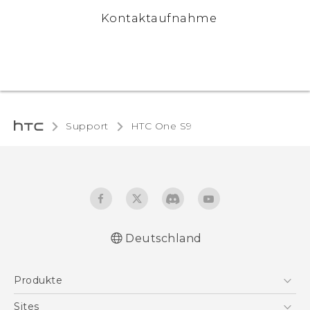
Kontaktaufnahme
Support
HTC One S9‎
Deutschland
Deutsch - Schnellstart
Produkte
Deutsch - Benutzerhandbuch
English - Quick start guide
Smartphones
Sites