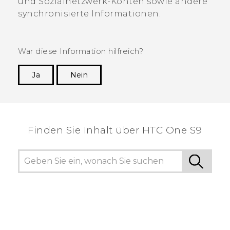
und Sozialnetzwerk-Konten sowie andere
synchronisierte Informationen.
War diese Information hilfreich?
Ja
Nein
Vielen Dank! Ihr Feedback hilft anderen, die
hilfreichsten Informationen zu finden.
Finden Sie Inhalt über‎ HTC One S9