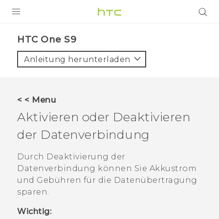
PRODUKTE
HTC One S9‎
VIVE
Anleitung herunterladen
G REIGNS
SMARTPHONES
< < Menu
ZUBEHÖR
Aktivieren oder Deaktivieren
VIVERSE
der Datenverbindung
UNTERSTÜTZUNG
Durch Deaktivierung der
Datenverbindung können Sie Akkustrom
HTC-Geräte und Zubehör
Anmelden
und Gebühren für die Datenübertragung
sparen.
Wichtig: