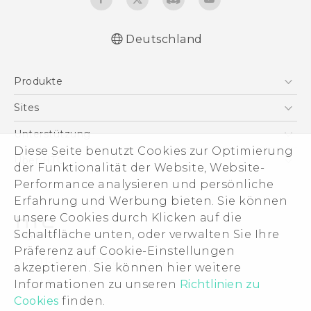
Deutschland
Deutsch - Schnellstart
Produkte
Deutsch - Benutzerhandbuch
English - Quick start guide
Smartphones
Sites
English - User manual
5G
HTC Dev
Unterstützung
VIVE
Diese Seite benutzt Cookies zur Optimierung
HTC Vive
Unterstützung
Über HTC
der Funktionalität der Website, Website-
Zubehör
eCommerce Support
ESG
Performance analysieren und persönliche
Erfahrung und Werbung bieten. Sie können
Impressum
unsere Cookies durch Klicken auf die
Investor
Schaltfläche unten, oder verwalten Sie Ihre
Cookie Preferences
Präferenz auf Cookie-Einstellungen
© 2011-2026 HTC Corporation
akzeptieren. Sie können hier weitere
Offene Stellen
Legal Terms
Informationen zu unseren
Richtlinien zu
Security and Privacy Whitepaper
Cookies
finden.