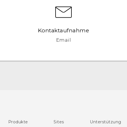
Kontaktaufnahme
Email
Deutsch - Schnellstart
Deutsch - Benutzerhandbuch
English - Quick start guide
English - User manual
Produkte
Sites
Unterstützung