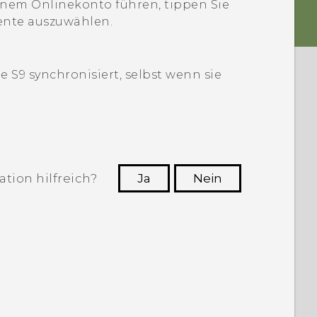
nem Onlinekonto führen, tippen Sie
ente auszuwählen.
 S9‍
synchronisiert, selbst wenn sie
tion hilfreich?
Ja
Nein
n, die hilfreichsten Informationen zu
finden.