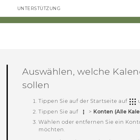
UNTERSTÜTZUNG
HTC-Geräte und Zubehör
SMARTPHONES
ZUBEHÖR
Auswählen, welche Kalen
sollen
Tippen Sie auf der
Startseite
auf
u
Tippen Sie auf
>
Konten (Alle Kale
Wählen oder entfernen Sie ein Kont
möchten.