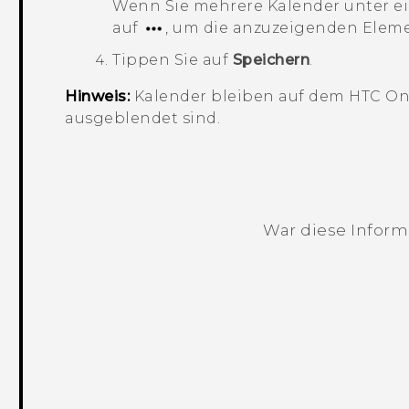
Wenn Sie mehrere Kalender unter ei
auf
, um die anzuzeigenden Elem
Tippen Sie auf
Speichern
.
Hinweis:
Kalender bleiben auf dem
HTC One
ausgeblendet sind.
War diese Informa
Vielen Dank! Ihr Feedback hilft andere