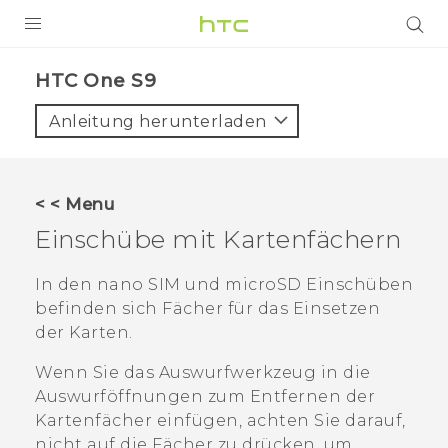
PRODUKTE
HTC One S9‎
VIVE
Anleitung herunterladen
G REIGNS
SMARTPHONES
< < Menu
ZUBEHÖR
Einschübe mit Kartenfächern
VIVERSE
In den
nano SIM
und
microSD
Einschüben
befinden sich Fächer für das Einsetzen
UNTERSTÜTZUNG
der Karten.
HTC-Geräte und Zubehör
Anmelden
Wenn Sie das Auswurfwerkzeug in die
Auswurföffnungen zum Entfernen der
Kartenfächer einfügen, achten Sie darauf,
nicht auf die Fächer zu drücken, um