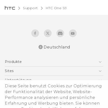
Support
HTC One S9‎
Deutschland
Deutsch - Schnellstart
Produkte
Deutsch - Benutzerhandbuch
English - Quick start guide
Smartphones
Sites
English - User manual
5G
HTC Dev
Unterstützung
VIVE
Diese Seite benutzt Cookies zur Optimierung
HTC Vive
Unterstützung
Über HTC
der Funktionalität der Website, Website-
Zubehör
eCommerce Support
Performance analysieren und persönliche
ESG
Erfahrung und Werbung bieten. Sie können
Impressum