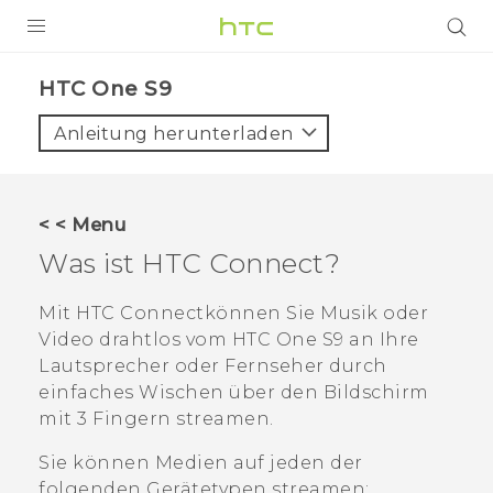
PRODUKTE
HTC One S9‎
VIVE
Anleitung herunterladen
G REIGNS
SMARTPHONES
< < Menu
ZUBEHÖR
Was ist
HTC Connect
?
VIVERSE
Mit
HTC Connect
können Sie Musik oder
Video drahtlos vom
HTC One S9‍
an Ihre
UNTERSTÜTZUNG
Lautsprecher oder Fernseher durch
HTC-Geräte und Zubehör
einfaches Wischen über den Bildschirm
Anmelden
mit 3 Fingern streamen.
Sie können Medien auf jeden der
folgenden Gerätetypen streamen: