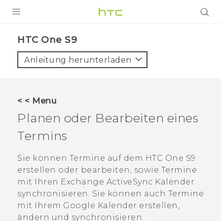
PRODUKTE
HTC One S9‎
VIVE
Anleitung herunterladen
G REIGNS
SMARTPHONES
< < Menu
ZUBEHÖR
Planen oder Bearbeiten eines
VIVERSE
Termins
UNTERSTÜTZUNG
Sie können Termine auf dem
HTC One S9‍
erstellen oder bearbeiten, sowie Termine
HTC-Geräte und Zubehör
Anmelden
mit Ihren Exchange
ActiveSync
Kalender
synchronisieren.
Sie können auch Termine
mit Ihrem
Google
Kalender erstellen,
ändern und synchronisieren.