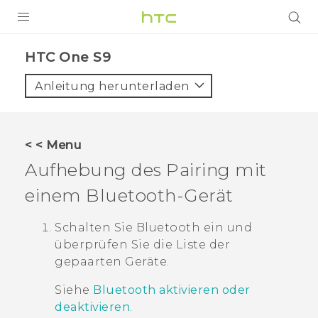
PRODUKTE
HTC One S9‎
VIVE
Anleitung herunterladen
G REIGNS
SMARTPHONES
< < Menu
ZUBEHÖR
Aufhebung des Pairing mit
VIVERSE
einem
Bluetooth
-Gerät
UNTERSTÜTZUNG
Schalten Sie
Bluetooth
ein und
überprüfen Sie die Liste der
HTC-Geräte und Zubehör
Anmelden
gepaarten Geräte.
Siehe
Bluetooth aktivieren oder
deaktivieren
.