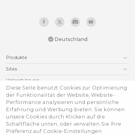
Deutschland
Deutsch - Schnellstart
Produkte
Deutsch - Benutzerhandbuch
English - Quick start guide
Smartphones
Sites
English - User manual
5G
HTC Dev
Unterstützung
VIVE
Diese Seite benutzt Cookies zur Optimierung
HTC Vive
Unterstützung
Über HTC
der Funktionalität der Website, Website-
Zubehör
eCommerce Support
ESG
Performance analysieren und persönliche
Erfahrung und Werbung bieten. Sie können
Impressum
unsere Cookies durch Klicken auf die
Investor
Schaltfläche unten, oder verwalten Sie Ihre
Cookie Preferences
Präferenz auf Cookie-Einstellungen