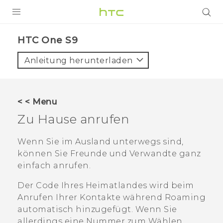
PRODUKTE
HTC One S9‎
VIVE
Anleitung herunterladen
G REIGNS
SMARTPHONES
< < Menu
ZUBEHÖR
Zu Hause anrufen
VIVERSE
Wenn Sie im Ausland unterwegs sind,
können Sie Freunde und Verwandte ganz
UNTERSTÜTZUNG
einfach anrufen.
HTC-Geräte und Zubehör
Anmelden
Der Code Ihres Heimatlandes wird beim
Anrufen Ihrer Kontakte während Roaming
automatisch hinzugefügt. Wenn Sie
allerdings eine Nummer zum Wählen