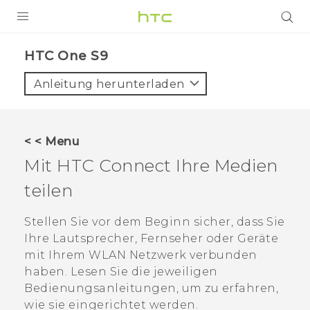
PRODUKTE
HTC One S9‎
VIVE
Anleitung herunterladen
G REIGNS
SMARTPHONES
< < Menu
ZUBEHÖR
Mit
HTC Connect
Ihre Medien
VIVERSE
teilen
UNTERSTÜTZUNG
Stellen Sie vor dem Beginn sicher, dass Sie
Ihre Lautsprecher, Fernseher oder Geräte
HTC-Geräte und Zubehör
Anmelden
mit Ihrem
WLAN
Netzwerk verbunden
haben. Lesen Sie die jeweiligen
Bedienungsanleitungen, um zu erfahren,
wie sie eingerichtet werden.