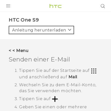
PRODUKTE
HTC One S9‎
VIVE
Anleitung herunterladen
G REIGNS
SMARTPHONES
< < Menu
ZUBEHÖR
Senden einer E-Mail
VIVERSE
Tippen Sie auf der
Startseite
auf
und anschließend auf
Mail
.
UNTERSTÜTZUNG
Wechseln Sie zu dem E-Mail-Konto,
HTC-Geräte und Zubehör
Anmelden
das Sie verwenden möchten.
Tippen Sie auf
.
Geben Sie einen oder mehrere