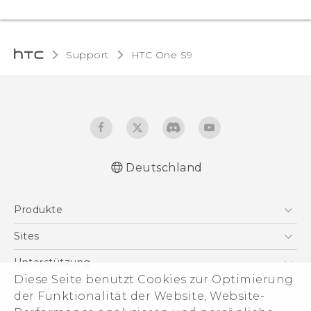
Support
HTC One S9‎
Deutschland
Deutsch - Schnellstart
Produkte
Deutsch - Benutzerhandbuch
English - Quick start guide
Smartphones
Sites
English - User manual
5G
HTC Dev
Unterstützung
VIVE
Diese Seite benutzt Cookies zur Optimierung
HTC Vive
Unterstützung
Über HTC
der Funktionalität der Website, Website-
Zubehör
eCommerce Support