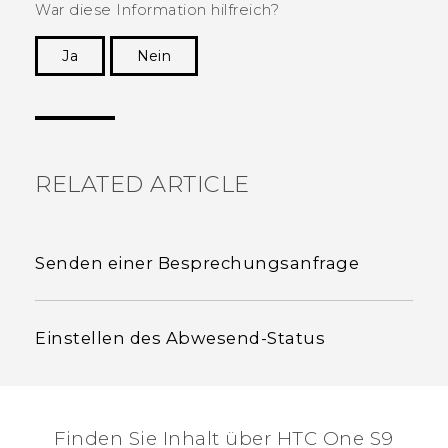
War diese Information hilfreich?
Ja
Nein
Vielen Dank! Ihr Feedback hilft anderen, die
hilfreichsten Informationen zu finden.
RELATED ARTICLE
Senden einer Besprechungsanfrage
Einstellen des Abwesend-Status
Finden Sie Inhalt über‎ HTC One S9