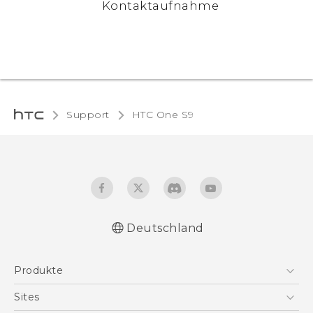
Kontaktaufnahme
Support
HTC One S9‎
Deutschland
Deutsch - Schnellstart
Produkte
Deutsch - Benutzerhandbuch
English - Quick start guide
Smartphones
Sites
English - User manual