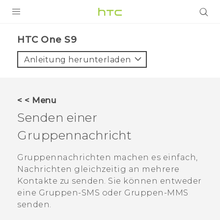
PRODUKTE
HTC One S9‎
VIVE
Anleitung herunterladen
G REIGNS
SMARTPHONES
< < Menu
ZUBEHÖR
Senden einer
VIVERSE
Gruppennachricht
UNTERSTÜTZUNG
Gruppennachrichten machen es einfach,
Nachrichten gleichzeitig an mehrere
HTC-Geräte und Zubehör
Anmelden
Kontakte zu senden. Sie können entweder
eine Gruppen-SMS oder Gruppen-MMS
senden.