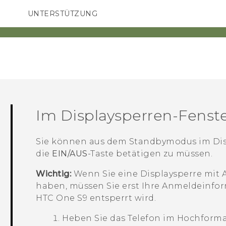
UNTERSTÜTZUNG
HTC-Geräte und Zubehör
SMARTPHONES
ZUBEHÖR
Im Displaysperren-Fenst
Sie können aus dem Standbymodus im Dis
die
EIN/AUS
-Taste betätigen zu müssen.
Wichtig:
Wenn Sie eine Displaysperre mit
haben, müssen Sie erst Ihre Anmeldeinfo
HTC One S9‍
entsperrt wird.
Heben Sie das Telefon im Hochforma