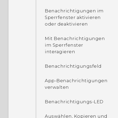
Wie kann ich erfahren, ob
Benachrichtigungen im
das Telefon im Netzwerk
Sperrfenster aktivieren
eines anderen Landes
oder deaktivieren
verwendet werden kann?
Mit Benachrichtigungen
Wie teile ich die
im Sperrfenster
Internetverbindung
interagieren
meines Telefons mit
anderen Geräten?
Benachrichtigungsfeld
Kann das Telefon
App-Benachrichtigungen
automatisch zum
verwalten
mobilen Netzwerk
wechseln, wenn es kein
Benachrichtigungs-LED
WLAN-Signal gibt oder es
schwach ist?
Auswählen, Kopieren und