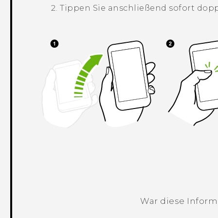
Tippen Sie anschließend sofort dopp
War diese Informa
Vielen Dank! Ihr Feedback hilft andere