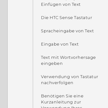
Einfügen von Text
Was kann ich tun, wenn
ich mein Google Konto
Die HTC Sense Tastatur
Kennwort vergessen
habe?
Spracheingabe von Text
Warum kann ich in
meinen Apps keine
Eingabe von Text
Mehrfach-Fingergesten
nutzen?
Text mit Wortvorhersage
eingeben
Warum dreht sich das
Display nicht, wenn ich
Verwendung von Tastatur
das Telefon auf die Seite
nachverfolgen
neige?
Benötigen Sie eine
Ich habe einige Dateien
Kurzanleitung zur
über Bluetooth an