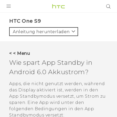
PRODUKTE
HTC One S9‎
VIVE
Anleitung herunterladen
G REIGNS
SMARTPHONES
< < Menu
ZUBEHÖR
Wie spart App Standby in
VIVERSE
Android
6.0 Akkustrom?
UNTERSTÜTZUNG
Apps, die nicht genutzt werden, während
das Display aktiviert ist, werden in den
HTC-Geräte und Zubehör
Anmelden
App Standbymodus versetzt, um Strom zu
sparen. Eine App wird unter den
folgenden Bedingungen in den App
Standbymodus versetzt: