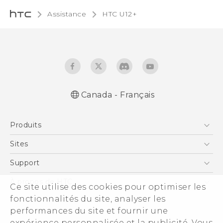
Assistance
HTC U12+‎
Canada - Français
Française - Mode d'emploi
Produits
English - User manual
5G
Sites
Téléphone Intelligent
HTC Dev
Support
EXODUS
Téléphone Intelligent et Accessoires
À propos de HTC
Ce site utilise des cookies pour optimiser les
VIVE
Statut de la commande
fonctionnalités du site, analyser les
ESG
VIVEPORT
performances du site et fournir une
Aide à la commande
Investisseurs (Anglais)
expérience personnalisée et la publicité. Vous