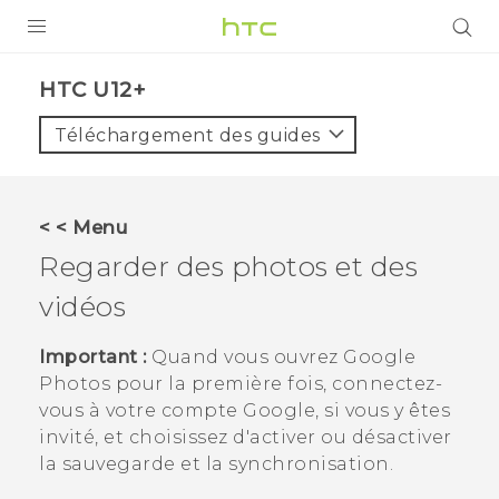
PRODUITS
HTC U12+‎
VIVE
Téléchargement des guides
G REIGNS
SMARTPHONES
< < Menu
VIVERSE
Regarder des photos et des
vidéos
SUPPORT
Appareils HTC & Accessoires
Important :
Quand vous ouvrez
Google
Photos
pour la première fois, connectez-
Achat & Règlement Questions
vous à votre compte
Google
, si vous y êtes
invité, et choisissez d'activer ou désactiver
la sauvegarde et la synchronisation.