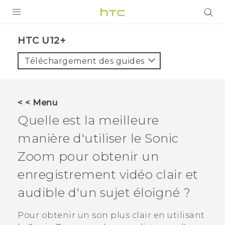
PRODUITS
HTC U12+‎
VIVE
Téléchargement des guides
G REIGNS
SMARTPHONES
< < Menu
VIVERSE
Quelle est la meilleure
manière d'utiliser le
Sonic
SUPPORT
Zoom
pour obtenir un
Appareils HTC & Accessoires
enregistrement vidéo clair et
Achat & Règlement Questions
audible d'un sujet éloigné ?
Pour obtenir un son plus clair en utilisant