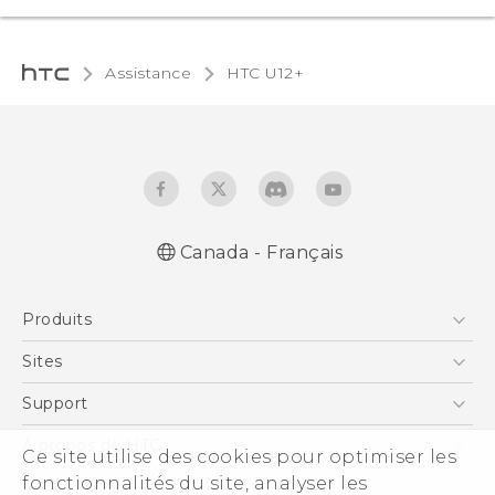
Assistance
HTC U12+‎
Canada - Français
Française - Mode d'emploi
Produits
English - User manual
5G
Sites
Téléphone Intelligent
HTC Dev
Support
EXODUS
Téléphone Intelligent et Accessoires
À propos de HTC
Ce site utilise des cookies pour optimiser les
VIVE
Statut de la commande
fonctionnalités du site, analyser les
ESG
VIVEPORT