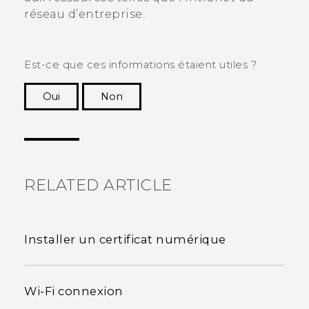
réseau d’entreprise.
Est-ce que ces informations étaient utiles ?
Oui
Non
Merci ! Vos commentaires aident les autres à
voir les informations les plus utiles.
RELATED ARTICLE
Installer un certificat numérique
Wi‍-Fi connexion