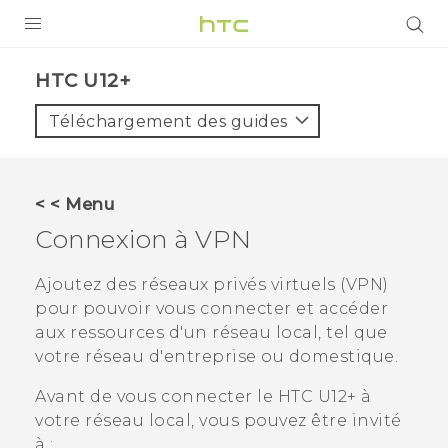
PRODUITS
HTC U12+‎
VIVE
Téléchargement des guides
G REIGNS
SMARTPHONES
< < Menu
VIVERSE
Connexion à VPN
SUPPORT
Ajoutez des réseaux privés virtuels (VPN)
pour pouvoir vous connecter et accéder
Appareils HTC & Accessoires
aux ressources d'un réseau local, tel que
Achat & Règlement Questions
votre réseau d'entreprise ou domestique.
Avant de vous connecter le
HTC U12+‍
à
votre réseau local, vous pouvez être invité
à :