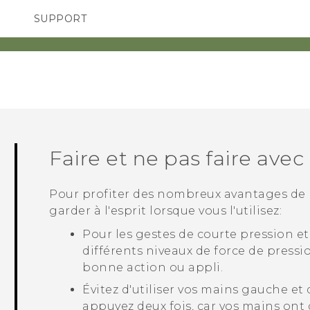
SUPPORT
pareils HTC & Accessoires
SMARTPHONES
Achat & Règlement Quest
Faire et ne pas faire avec
Pour profiter des nombreux avantages de
garder à l'esprit lorsque vous l'utilisez:
Pour les gestes de courte pression et
différents niveaux de force de pressi
bonne action ou appli.
Évitez d'utiliser vos mains gauche et 
appuyez deux fois, car vos mains ont 