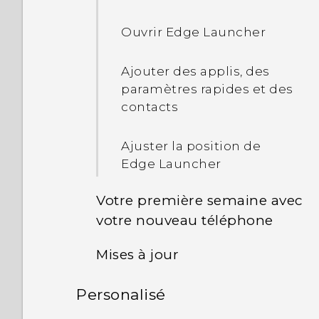
conseils
Ouvrir Edge Launcher
Ajouter des applis, des
paramètres rapides et des
contacts
Ajuster la position de
Edge Launcher
Votre première semaine avec
votre nouveau téléphone
Mises à jour
Barre de navigation
Personalisé
Mises à jour du logiciel et
Utiliser le mode à une
des applis
main