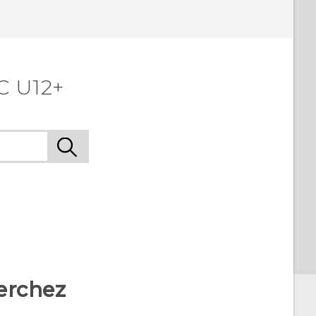
C U12+
erchez