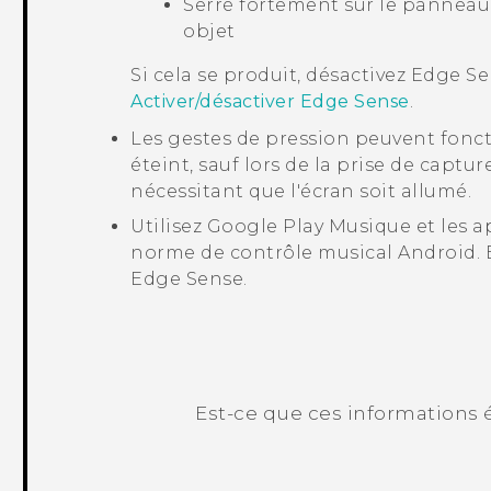
Serré fortement sur le panneau
objet
Si cela se produit, désactivez
Edge Se
Activer/désactiver Edge Sense
.
Les gestes de pression peuvent fonc
éteint, sauf lors de la prise de captu
nécessitant que l'écran soit allumé.
Utilisez
Google Play Musique
et les a
norme de contrôle musical
Android
.
Edge Sense
.
Est-ce que ces informations é
Merci ! Vos commentaires aident les a