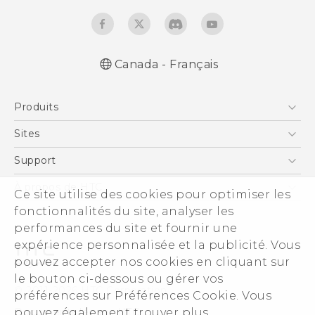
Canada - Français
Française - Mode d'emploi
Produits
English - User manual
5G
Sites
Téléphone Intelligent
HTC Dev
Support
EXODUS
Téléphone Intelligent et Accessoires
À propos de HTC
Ce site utilise des cookies pour optimiser les
VIVE
Statut de la commande
fonctionnalités du site, analyser les
ESG
VIVEPORT
performances du site et fournir une
Aide à la commande
Investisseurs (Anglais)
expérience personnalisée et la publicité. Vous
Politique de garantie
Sécurité du produit
pouvez accepter nos cookies en cliquant sur
Politique de confidentialité
le bouton ci-dessous ou gérer vos
© 2011-2026 HTC Corporation
préférences sur Préférences Cookie. Vous
Carrières
pouvez également trouver plus
Documents légaux HTC