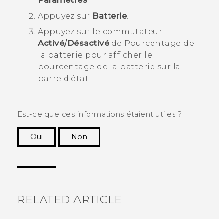
Paramètres
.
Appuyez sur
Batterie
.
Appuyez sur le commutateur
Activé/Désactivé
de Pourcentage de
la batterie pour afficher le
pourcentage de la batterie sur la
barre d'état.
Est-ce que ces informations étaient utiles ?
Oui
Non
Merci ! Vos commentaires aident les autres à
voir les informations les plus utiles.
RELATED ARTICLE