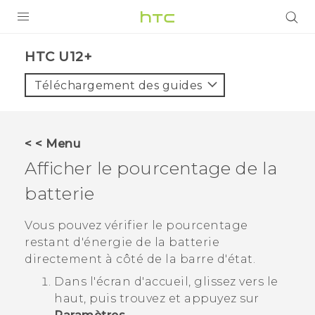
PRODUITS
HTC U12+‎
VIVE
Téléchargement des guides
G REIGNS
SMARTPHONES
< < Menu
VIVERSE
Afficher le pourcentage de la
batterie
SUPPORT
Appareils HTC & Accessoires
Vous pouvez vérifier le pourcentage
restant d'énergie de la batterie
Achat & Règlement Questions
directement à côté de la barre d'état.
Dans l'écran d'
accueil
, glissez vers le
haut, puis trouvez et appuyez sur