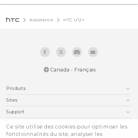
Assistance
HTC U12+‎
Canada - Français
Française - Mode d'emploi
Produits
English - User manual
5G
Sites
Téléphone Intelligent
HTC Dev
Support
EXODUS
Téléphone Intelligent et Accessoires
À propos de HTC
Ce site utilise des cookies pour optimiser les
VIVE
Statut de la commande
fonctionnalités du site, analyser les
ESG
VIVEPORT