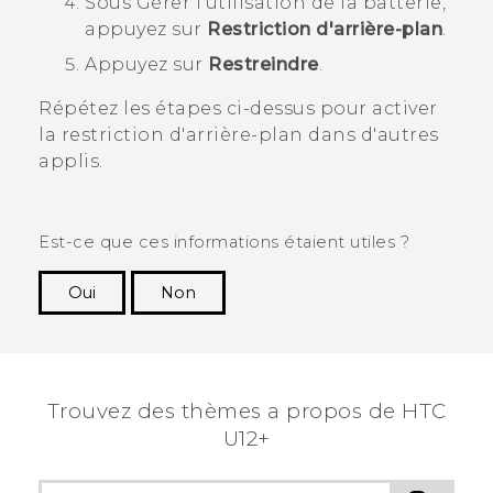
Sous
Gérer l'utilisation de la batterie
,
appuyez sur
Restriction d'arrière-plan
.
Appuyez sur
Restreindre
.
Répétez les étapes ci-dessus pour activer
la restriction d'arrière-plan dans d'autres
applis.
Est-ce que ces informations étaient utiles ?
Oui
Non
Merci ! Vos commentaires aident les autres à
voir les informations les plus utiles.
Trouvez des thèmes a propos de HTC
U12+