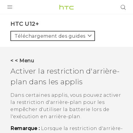
PRODUITS
HTC U12+‎
VIVE
Téléchargement des guides
G REIGNS
SMARTPHONES
< < Menu
VIVERSE
Activer la restriction d'arrière-
plan dans les applis
SUPPORT
Appareils HTC & Accessoires
Dans certaines applis, vous pouvez activer
la restriction d'arrière-plan pour les
Achat & Règlement Questions
empêcher d'utiliser la batterie lors de
l'exécution en arrière-plan.
Remarque :
Lorsque la restriction d'arrière-