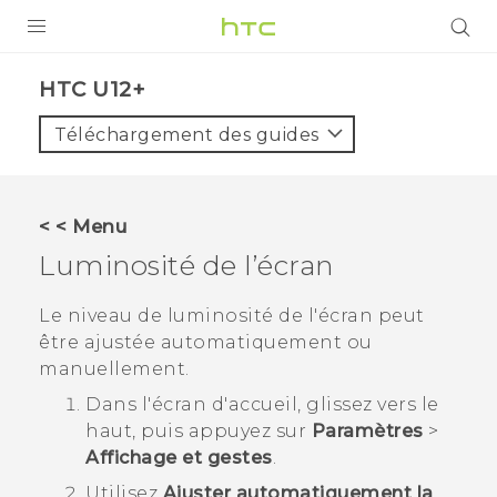
PRODUITS
HTC U12+‎
VIVE
Téléchargement des guides
G REIGNS
SMARTPHONES
< < Menu
VIVERSE
Luminosité de l’écran
SUPPORT
Le niveau de luminosité de l'écran peut
être ajustée automatiquement ou
Appareils HTC & Accessoires
manuellement.
Achat & Règlement Questions
Dans l'écran d'
accueil
, glissez vers le
haut, puis appuyez sur
Paramètres
>
Affichage et gestes
.
Utilisez
Ajuster automatiquement la