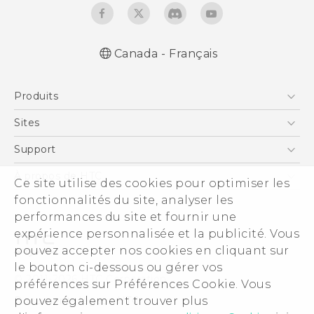
Canada - Français
Française - Mode d'emploi
Produits
English - User manual
5G
Sites
Téléphone Intelligent
HTC Dev
Support
EXODUS
Téléphone Intelligent et Accessoires
À propos de HTC
Ce site utilise des cookies pour optimiser les
VIVE
Statut de la commande
fonctionnalités du site, analyser les
ESG
VIVEPORT
performances du site et fournir une
Aide à la commande
Investisseurs (Anglais)
expérience personnalisée et la publicité. Vous
Politique de garantie
Sécurité du produit
pouvez accepter nos cookies en cliquant sur
Politique de confidentialité
le bouton ci-dessous ou gérer vos
© 2011-2026 HTC Corporation
préférences sur Préférences Cookie. Vous
Carrières
pouvez également trouver plus
Documents légaux HTC
Security and Privacy Whitepaper