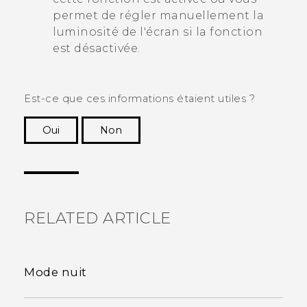
permet de régler manuellement la
luminosité de l'écran si la fonction
est désactivée.
Est-ce que ces informations étaient utiles ?
Oui
Non
Merci ! Vos commentaires aident les autres à
voir les informations les plus utiles.
RELATED ARTICLE
Mode nuit