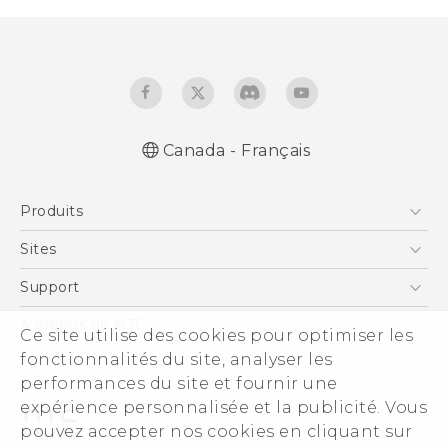
Canada - Français
Française - Mode d'emploi
Produits
English - User manual
5G
Sites
Téléphone Intelligent
HTC Dev
Support
EXODUS
Téléphone Intelligent et Accessoires
À propos de HTC
Ce site utilise des cookies pour optimiser les
VIVE
Statut de la commande
ESG
fonctionnalités du site, analyser les
VIVEPORT
Aide à la commande
performances du site et fournir une
Investisseurs (Anglais)
expérience personnalisée et la publicité. Vous
Politique de garantie
Sécurité du produit
pouvez accepter nos cookies en cliquant sur