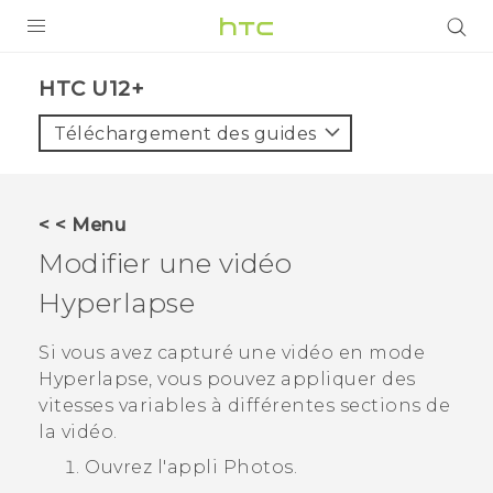
PRODUITS
HTC U12+‎
VIVE
Téléchargement des guides
G REIGNS
SMARTPHONES
< < Menu
VIVERSE
Modifier une vidéo
Hyperlapse
SUPPORT
Appareils HTC & Accessoires
Si vous avez capturé une vidéo en mode
Hyperlapse
, vous pouvez appliquer des
Achat & Règlement Questions
vitesses variables à différentes sections de
la vidéo.
Ouvrez l'appli
Photos
.