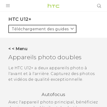
PRODUITS
HTC U12+‎
VIVE
Téléchargement des guides
G REIGNS
SMARTPHONES
< < Menu
VIVERSE
Appareils photo doubles
SUPPORT
Le
HTC U12+‍
a deux appareils photo à
l'avant et à l'arrière. Capturez des photos
Appareils HTC & Accessoires
et vidéos de qualité exceptionnelle.
Achat & Règlement Questions
Autofocus
Avec l'appareil photo principal, bénéficiez