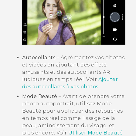
Autocollants
– Agrémentez vos photos
et vidéos en ajoutant des effets
amusants et des autocollants AR
ludiques en temps réel. Voir
Ajouter
des autocollants à vos photos
.
Mode Beauté
– Avant de prendre votre
photo autoportrait, utilisez
Mode
Beauté
pour appliquer des retouches
en temps réel comme lissage de la
peau, amincissement du visage, et
plus encore. Voir
Utiliser
Mode Beauté