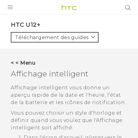
PRODUITS
HTC U12+‎
VIVE
Téléchargement des guides
G REIGNS
SMARTPHONES
< < Menu
VIVERSE
Affichage intelligent
SUPPORT
Affichage intelligent
vous donne un
aperçu rapide de la date et l'heure, l'état
Appareils HTC & Accessoires
de la batterie et les icônes de notification.
Achat & Règlement Questions
Vous pouvez choisir un style d'horloge et
définir quand vous voulez que l'
Affichage
intelligent
soit affiché.
Dans l'écran d'
accueil
, glissez vers le