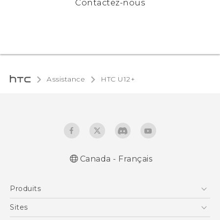
Contactez-nous
Assistance
HTC U12+‎
Canada - Français
Française - Mode d'emploi
Produits
English - User manual
5G
Sites