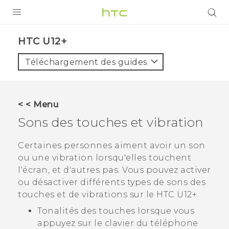
PRODUITS
HTC U12+‎
VIVE
Téléchargement des guides
G REIGNS
SMARTPHONES
< < Menu
VIVERSE
Sons des touches et vibration
SUPPORT
Certaines personnes aiment avoir un son
ou une vibration lorsqu'elles touchent
Appareils HTC & Accessoires
l'écran, et d'autres pas. Vous pouvez activer
Achat & Règlement Questions
ou désactiver différents types de sons des
touches et de vibrations sur le
HTC U12+‍
.
Tonalités des touches lorsque vous
appuyez sur le clavier du téléphone