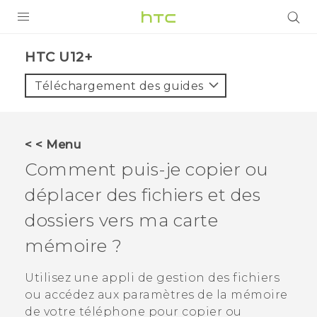
PRODUITS
HTC U12+‎
VIVE
Téléchargement des guides
G REIGNS
SMARTPHONES
< < Menu
VIVERSE
Comment puis-je copier ou
déplacer des fichiers et des
SUPPORT
dossiers vers ma carte
Appareils HTC & Accessoires
mémoire ?
Achat & Règlement Questions
Utilisez une appli de gestion des fichiers
ou accédez aux paramètres de la mémoire
de votre téléphone pour copier ou