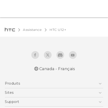
Assistance
HTC U12+‎
Canada - Français
Française - Mode d'emploi
Produits
English - User manual
5G
Sites
Téléphone Intelligent
HTC Dev
Support
EXODUS