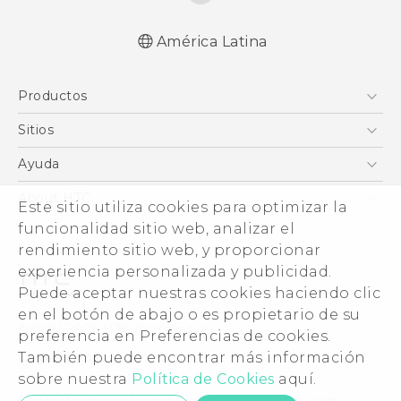
América Latina
Español - Manual de inicio rápido
Productos
Español - Manual de usuario
English - Quick start guide
5G
Sitios
English - User manual
Smartphones
HTC Desarrollo
Ayuda
EXODUS
HTC Investigacion
Centro de asistencia
About HTC
Este sitio utiliza cookies para optimizar la
VIVE
VIVE
funcionalidad sitio web, analizar el
ESG
VIVEPORT
rendimiento sitio web, y proporcionar
Seguridad del producto
experiencia personalizada y publicidad.
Inversores (Inglés)
Puede aceptar nuestras cookies haciendo clic
Normas de confidencialidad
en el botón de abajo o es propietario de su
© 2011-2026 HTC Corporation
preferencia en Preferencias de cookies.
Código de conducta
También puede encontrar más información
Legal terms
Trabaja con nosotros
sobre nuestra
Política de Cookies
aquí.
Security and Privacy Whitepaper