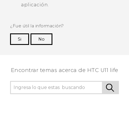
aplicación.
¿Fue útil la información?
Si
No
¡Gracias! Tus comentarios ayudan a otras
personas a ver la información más útil.
Encontrar temas acerca de HTC U11 life