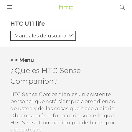
PRODUCTOS
HTC U11 life‎
VIVE
Manuales de usuario
G REIGNS
SMARTPHONES
< < Menu
ACCESORIO
¿Qué es
HTC Sense
VIVERSE
Companion
?
AYUDA
HTC Sense Companion
es un asistente
personal que está siempre aprendiendo
HTC Devices & Accessories
de usted y de las cosas que hace a diario.
Video Tutorials
Obtenga más información sobre lo que
HTC Sense Companion
puede hacer por
usted desde