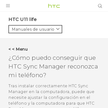
PRODUCTOS
HTC U11 life‎
VIVE
Manuales de usuario
G REIGNS
SMARTPHONES
< < Menu
ACCESORIO
¿Cómo puedo conseguir que
VIVERSE
HTC Sync Manager
reconozca
mi teléfono?
AYUDA
HTC Devices & Accessories
Tras instalar correctamente
HTC Sync
Manager
en la computadora, puede que
Video Tutorials
necesite ajustar la configuración en el
teléfono y la computadora para que
HTC