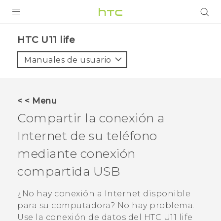
PRODUCTOS
HTC U11 life‎
VIVE
Manuales de usuario
G REIGNS
SMARTPHONES
< < Menu
ACCESORIO
Compartir la conexión a
VIVERSE
Internet de su teléfono
mediante conexión
AYUDA
compartida USB
HTC Devices & Accessories
Video Tutorials
¿No hay conexión a Internet disponible
para su computadora? No hay problema.
Use la conexión de datos del
HTC U11 life