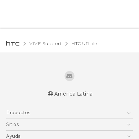
VIVE Support
HTC U11 life‎
América Latina
Español - Manual de inicio rápido
Productos
Español - Manual de usuario
English - Quick start guide
5G
Sitios
English - User manual
Smartphones
HTC Desarrollo
Ayuda