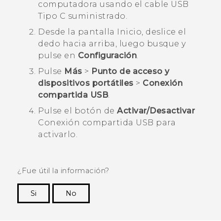
computadora usando el cable
USB
Tipo C
suministrado.
Desde la pantalla
Inicio
, deslice el
dedo hacia arriba, luego busque y
pulse en
Configuración
.
Pulse
Más
>
Punto de acceso y
dispositivos portátiles
>
Conexión
compartida USB
.
Pulse el botón de
Activar/Desactivar
Conexión compartida USB para
activarlo.
¿Fue útil la información?
Si
No
¡Gracias! Tus comentarios ayudan a otras
personas a ver la información más útil.