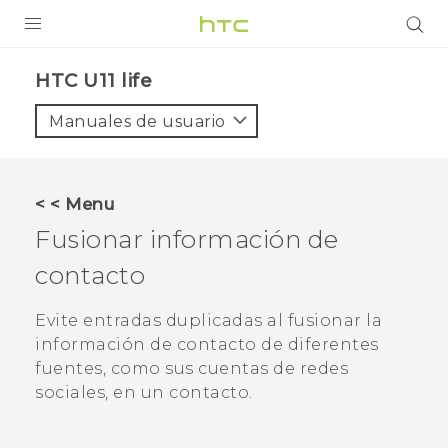
PRODUCTOS
HTC U11 life‎
VIVE
Manuales de usuario
G REIGNS
SMARTPHONES
< < Menu
ACCESORIO
Fusionar información de
VIVERSE
contacto
AYUDA
Evite entradas duplicadas al fusionar la
información de contacto de diferentes
HTC Devices & Accessories
fuentes, como sus cuentas de redes
Video Tutorials
sociales, en un contacto.