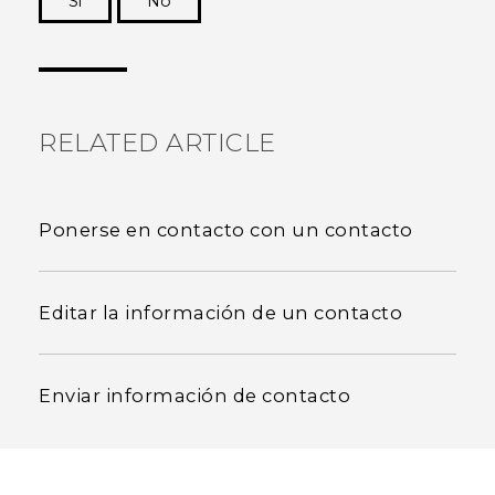
Si
No
¡Gracias! Tus comentarios ayudan a otras
personas a ver la información más útil.
RELATED ARTICLE
Ponerse en contacto con un contacto
Editar la información de un contacto
Enviar información de contacto